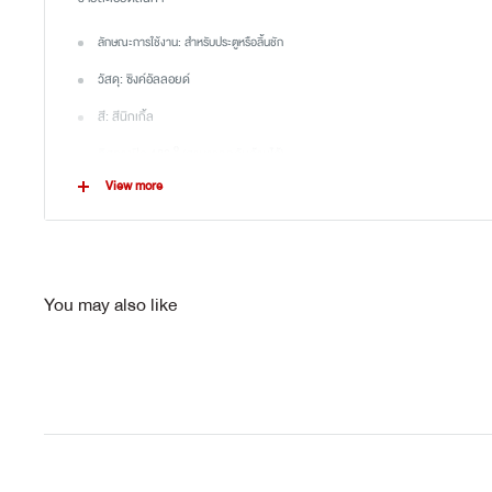
ลักษณะการใช้งาน: สำหรับประตูหรือลิ้นชัก
วัสดุ: ซิงค์อัลลอยด์
สี: สีนิกเกิ้ล
ทิศทางปิด 180
º (
สามารถกลับด้านได้)
View more
รูปแบบ: พร้อมเกลียวภายใน M5 ของสลักล็อคสำหรับใช้กับระบบล็อคตลอด
การติดตั้ง: ติดตั้งด้วยสกรูกับเพลทยึด
ระบบมาสเตอร์คีย์
You may also like
Features
Area of application: For doors or drawer
Material: Zinc alloy
Finish: Nickel plated
Closure direction 180º (convertible)