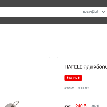
หมวดหมู่สินค้า
HAFELE กุญแจล็อคบา
Save
140 ฿
รหัสสินค้า :
482.01.128
240 ฿
380 ฿
ราคา: